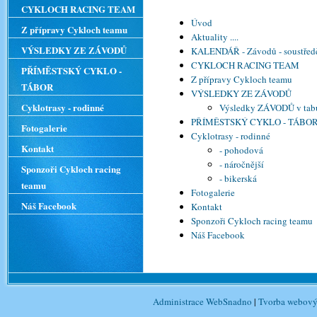
CYKLOCH RACING TEAM
Úvod
Z přípravy Cykloch teamu
Aktuality ....
VÝSLEDKY ZE ZÁVODŮ
KALENDÁŘ - Závodů - soustředě
CYKLOCH RACING TEAM
PŘÍMĚSTSKÝ CYKLO -
Z přípravy Cykloch teamu
TÁBOR
VÝSLEDKY ZE ZÁVODŮ
Cyklotrasy - rodinné
Výsledky ZÁVODŮ v tab
PŘÍMĚSTSKÝ CYKLO - TÁBO
Fotogalerie
Cyklotrasy - rodinné
Kontakt
- pohodová
- náročnější
Sponzoři Cykloch racing
- bikerská
teamu
Fotogalerie
Náš Facebook
Kontakt
Sponzoři Cykloch racing teamu
Náš Facebook
Administrace WebSnadno
|
Tvorba webový