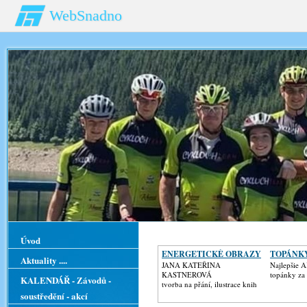
WebSnadno
Úvod
ENERGETICKÉ OBRAZY
TOPÁNK
Aktuality ....
JANA KATEŘINA
Najlepšie 
KASTNEROVÁ
topánky za 
KALENDÁŘ - Závodů -
tvorba na přání, ilustrace knih
soustředění - akcí