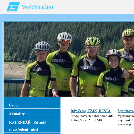
WebSnadno
Úvod
Díly Zetor, TZ4K, DESTA
Vystěhován
Aktuality ....
Prodej nových náhradních dílů.
Vystěhujem
Zetor, Super 50, TZ4K
nájemníka!
KALENDÁŘ - Závodů -
www.kopem
soustředění - akcí