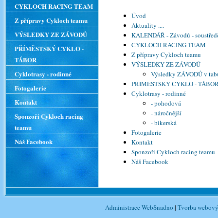
CYKLOCH RACING TEAM
Úvod
Z přípravy Cykloch teamu
Aktuality ....
VÝSLEDKY ZE ZÁVODŮ
KALENDÁŘ - Závodů - soustředě
CYKLOCH RACING TEAM
PŘÍMĚSTSKÝ CYKLO -
Z přípravy Cykloch teamu
TÁBOR
VÝSLEDKY ZE ZÁVODŮ
Cyklotrasy - rodinné
Výsledky ZÁVODŮ v tab
PŘÍMĚSTSKÝ CYKLO - TÁBO
Fotogalerie
Cyklotrasy - rodinné
Kontakt
- pohodová
- náročnější
Sponzoři Cykloch racing
- bikerská
teamu
Fotogalerie
Náš Facebook
Kontakt
Sponzoři Cykloch racing teamu
Náš Facebook
Administrace WebSnadno
|
Tvorba webový