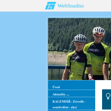
WebSnadno
Úvod
Aktuality ....
KALENDÁŘ - Závodů -
soustředění - akcí