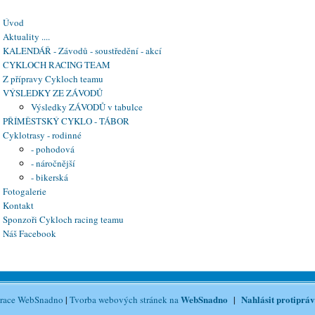
Úvod
Aktuality ....
KALENDÁŘ - Závodů - soustředění - akcí
CYKLOCH RACING TEAM
Z přípravy Cykloch teamu
VÝSLEDKY ZE ZÁVODŮ
Výsledky ZÁVODŮ v tabulce
PŘÍMĚSTSKÝ CYKLO - TÁBOR
Cyklotrasy - rodinné
- pohodová
- náročnější
- bikerská
Fotogalerie
Kontakt
Sponzoři Cykloch racing teamu
Náš Facebook
WebSnadno
Nahlásit protipráv
trace WebSnadno
|
Tvorba webových stránek na
|