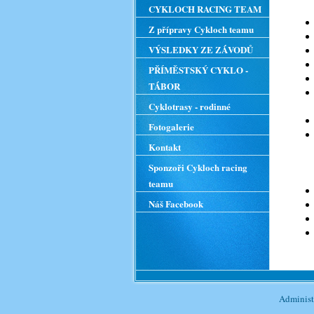
CYKLOCH RACING TEAM
Z přípravy Cykloch teamu
VÝSLEDKY ZE ZÁVODŮ
PŘÍMĚSTSKÝ CYKLO -
TÁBOR
Cyklotrasy - rodinné
Fotogalerie
Kontakt
Sponzoři Cykloch racing
teamu
Náš Facebook
Adminis